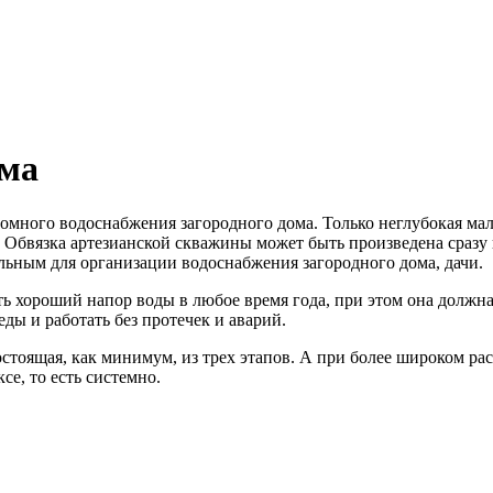
ома
омного водоснабжения загородного дома. Только неглубокая ма
. Обвязка артезианской скважины может быть произведена сразу 
льным для организации водоснабжения загородного дома, дачи.
ть хороший напор воды в любое время года, при этом она должн
ы и работать без протечек и аварий.
остоящая, как минимум, из трех этапов. А при более широком ра
се, то есть системно.